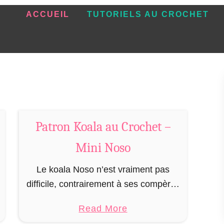
ACCUEIL
TUTORIELS AU CROCHET
Patron Koala au Crochet –
Mini Noso
Le koala Noso n’est vraiment pas
difficile, contrairement à ses compères
de plus grande taille, une seule feuille
a
Read More
d’eucalyptus lui suffit, c’est donc un
b