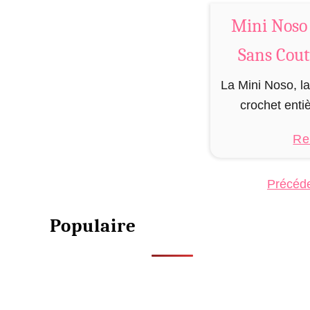
e
Mini Noso 
t
–
Sans Cout
M
i
La Mini Noso, la
n
crochet enti
i
couture ! Cel
Re
N
qu’une fois 
o
ressemble 
Précéd
Pagination des publications
s
illustratio
o
Populaire