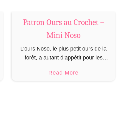
Patron Ours au Crochet –
Mini Noso
L’ours Noso, le plus petit ours de la
forêt, a autant d’appétit pour les
saumons, le miel ou le pic-nic des
a
Read More
promeneurs que ses plus grands
b
camarades. Les Nosos (prononcé …
o
u
t
P
a
t