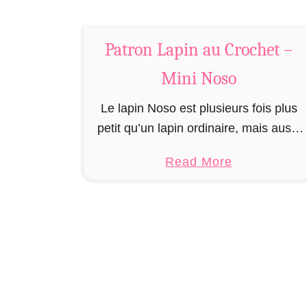
c
h
Patron Lapin au Crochet –
e
t
Mini Noso
–
M
Le lapin Noso est plusieurs fois plus
i
petit qu’un lapin ordinaire, mais aussi
n
plusieurs fois plus mignon. De plus, il
a
Read More
i
est plus facile et moins cher à
b
N
entretenir que ses …
o
o
u
s
t
o
P
a
t