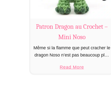
o
s
o
Patron Dragon au Crochet –
Mini Noso
Même si la flamme que peut cracher le
dragon Noso n’est pas beaucoup plus
grande que celle d’un briquet,
a
Read More
quelques dizaines de ces animaux
b
mythiques peuvent facilement effrayer
o
un adulte. …
u
t
P
a