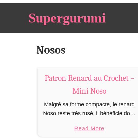
S
Supergurumi
k
i
p
t
Nosos
o
C
o
Patron Renard au Crochet –
n
t
Mini Noso
e
Malgré sa forme compacte, le renard
n
Noso reste très rusé, il bénéficie donc
t
d’un avantage de taille lorsqu’il épie
a
Read More
ses proies. Il rencontre toutefois
b