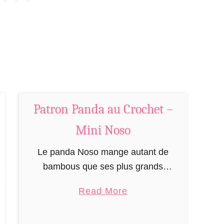
u
C
r
o
c
h
e
Patron Panda au Crochet –
t
–
Mini Noso
M
i
Le panda Noso mange autant de
n
bambous que ses plus grands
i
congénères, mais grâce à son
a
Read More
N
excellent métabolisme, il ne prend pas
b
o
un gramme. Les Nosos (prononcé
o