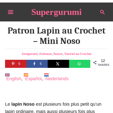
S
Supergurumi
S
k
e
i
a
p
Patron Lapin au Crochet
r
t
c
– Mini Noso
o
h
C
C
Amigurumi
,
Animaux
,
Nosos
,
Tutoriel au Crochet
o
a
12
n
6
6
t
SHARES
e
t
g
English
Español
Nederlands
e
o
n
r
i
t
e
s
Le
lapin Noso
est plusieurs fois plus petit qu’un
lapin ordinaire, mais aussi plusieurs fois plus