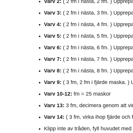
Varv 2:
( 2 fm i nästa, 2 fm. ) Upprepa
Varv 3:
( 2 fm i nästa, 3 fm. ) Upprep
Varv 4:
( 2 fm i nästa, 4 fm. ) Upprep
Varv 5:
( 2 fm i nästa, 5 fm. ) Upprep
Varv 6:
( 2 fm i nästa, 6 fm. ) Upprep
Varv 7:
( 2 fm i nästa, 7 fm. ) Upprep
Varv 8:
( 2 fm i nästa, 8 fm. ) Upprep
Varv 9:
( 3 fm, 2 fm i fjärde maska. )
Varv 10-12:
fm = 25 maskor
Varv 13:
3 fm, decimera genom att vi
Varv 14:
( 3 fm, virka ihop fjärde oc
Klipp inte av tråden, fyll huvudet med