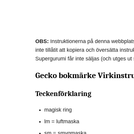
OBS:
Instruktionerna på denna webbplats 
inte tillåtit att kopiera och översätta inst
Supergurumi får inte säljas (och utges ut
Gecko bokmärke Virkinstr
Teckenförklaring
magisk ring
lm = luftmaska
sm = smygmaska