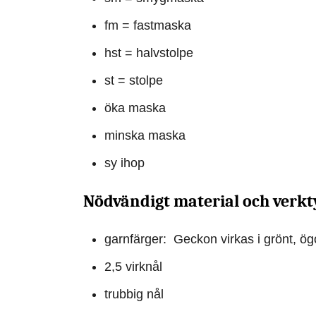
fm = fastmaska
hst = halvstolpe
st = stolpe
öka maska
minska maska
sy ihop
Nödvändigt material och verkt
garnfärger: Geckon virkas i grönt, ögon
2,5 virknål
trubbig nål