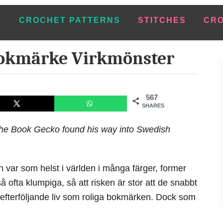
E
CROCHET PATTERNS
STITCHES
CRO
okmärke Virkmönster
567
SHARES
he Book Gecko found his way into Swedish
 var som helst i världen i många färger, former
å ofta klumpiga, så att risken är stor att de snabbt
na efterföljande liv som roliga bokmärken. Dock som