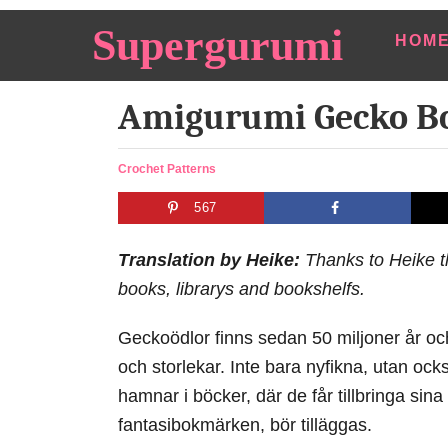
S
Supergurumi
HOM
k
i
Amigurumi Gecko B
p
t
o
C
Crochet Patterns
a
C
567
t
o
e
n
g
Translation by Heike:
Thanks to Heike t
o
t
books, librarys and bookshelfs.
r
e
i
Geckoödlor finns sedan 50 miljoner år och
e
n
s
och storlekar. Inte bara nyfikna, utan ocks
t
hamnar i böcker, där de får tillbringa si
fantasibokmärken, bör tilläggas.