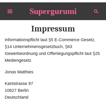
S
Supergurumi
S
k
e
i
a
p
Impressum
r
t
c
o
Informationspflicht laut §5 E-Commerce Gesetz,
h
C
§14 Unternehmensgesetzbuch, §63
o
Gewerbeordnung und Offenlegungspflicht laut §25
n
Mediengesetz.
t
Jonas Matthies
e
n
Kantstrasse 97
t
10627 Berlin
Deutschland