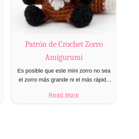
Patrón de Crochet Zorro
Amigurumi
Es posible que este mini zorro no sea
el zorro más grande ni el más rápido
del bosque, pero lo compensa con el
a
Read More
hecho de que sus presas no lo …
b
o
u
t