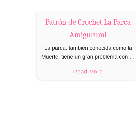
c
a
Patrón de Crochet La Parca
A
m
Amigurumi
i
g
La parca, también conocida como la
u
Muerte, tiene un gran problema con su
r
imagen pública. Cuando aceptó el
a
Read More
u
trabajo, la muerte era un soltero
b
m
guapísimo en plena juventud, con el …
o
i
u
t
P
a
t