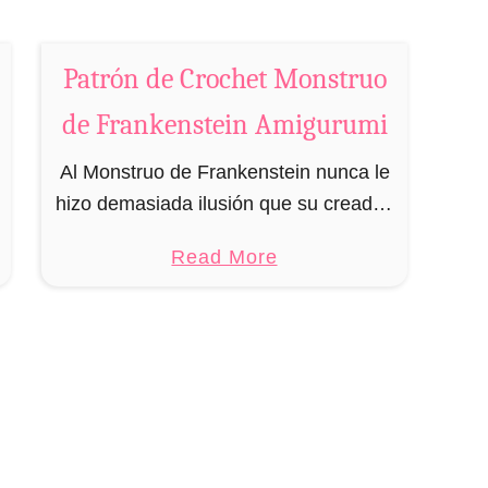
s
t
Patrón de Crochet Monstruo
o
r
de Frankenstein Amigurumi
A
m
Al Monstruo de Frankenstein nunca le
i
hizo demasiada ilusión que su creador,
g
Viktor Frankenstein, nunca le diera un
a
Read More
u
nombre de verdad, por lo que optó por
b
r
ponerse su propio nombre …
o
u
u
m
t
i
P
a
t