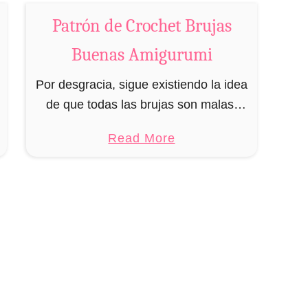
s
Patrón de Crochet Brujas
t
r
Buenas Amigurumi
u
o
Por desgracia, sigue existiendo la idea
d
de que todas las brujas son malas,
e
pero eso es absurdo. Existen tanto
a
Read More
F
brujas buenas como malas, y es
b
r
posible reconocerlas principalmente
o
a
por el …
u
n
t
k
P
e
a
n
t
s
r
t