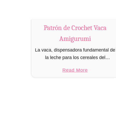
i
g
u
r
Patrón de Crochet Vaca
u
Amigurumi
m
i
La vaca, dispensadora fundamental de
la leche para los cereales del
desayuno, inspiración para tu look de
a
Read More
vaquero y entidad sagrada en la India.
b
Como agradecimiento por todas las
o
ventajas …
u
t
P
a