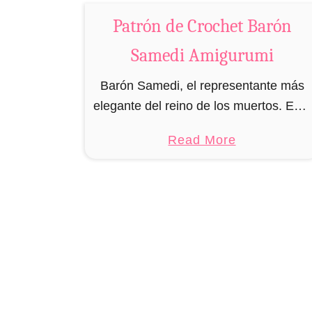
a
Patrón de Crochet Barón
r
c
Samedi Amigurumi
a
A
Barón Samedi, el representante más
m
elegante del reino de los muertos. Este
i
loa (espíritu) del mundo del vudú no
a
Read More
g
solamente tiene un poder ilimitado,
b
u
sino que también tiene un exquisito …
o
r
u
u
t
m
P
i
a
t
r