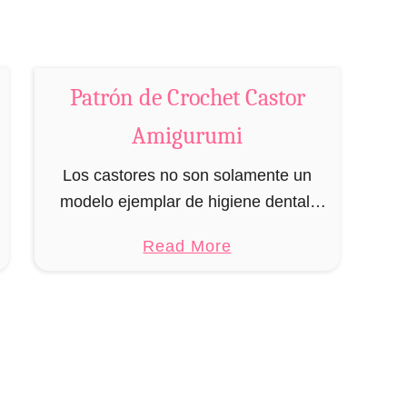
o
r
r
Patrón de Crochet Castor
o
A
Amigurumi
m
i
Los castores no son solamente un
g
modelo ejemplar de higiene dental,
u
sino también los mejores constructores
a
Read More
r
del reino animal. Pero para poder
b
u
llevar a cabo sus obras de ingeniería,
o
m
los …
u
i
t
P
a