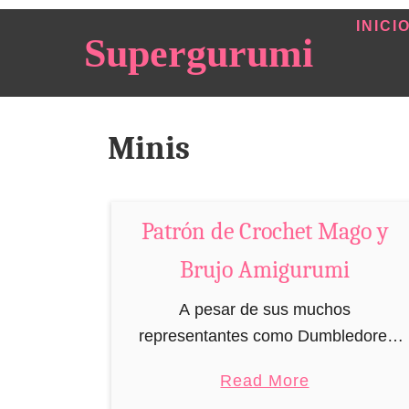
S
INICI
Supergurumi
k
i
p
t
Minis
o
C
o
Patrón de Crochet Mago y
n
t
Brujo Amigurumi
e
A pesar de sus muchos
n
representantes como Dumbledore,
t
Gandalf y Merlín, la profesión de brujo,
a
Read More
hechicero o mago ha caído en el
b