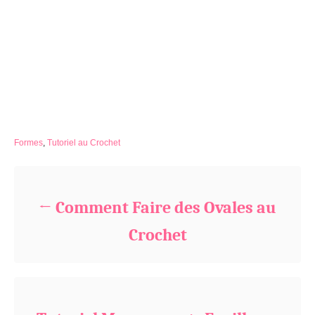
C
Formes
,
Tutoriel au Crochet
a
Navigation de l’article
t
e
g
Comment Faire des Ovales au
o
r
Crochet
i
e
s