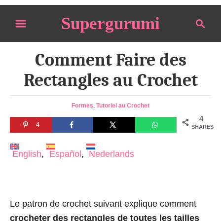
S
Supergurumi
S
k
e
i
a
p
Comment Faire des
r
t
c
Rectangles au Crochet
o
h
C
C
Formes
,
Tutoriel au Crochet
o
a
4
n
4
t
SHARES
e
t
g
English
Español
Nederlands
e
o
n
r
i
t
e
s
Le patron de crochet suivant explique comment
crocheter des rectangles de toutes les tailles