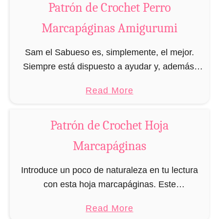
Patrón de Crochet Perro
i
g
Marcapáginas Amigurumi
u
r
Sam el Sabueso es, simplemente, el mejor.
u
Siempre está dispuesto a ayudar y, además,
m
quiere a su dueño incondicionalmente y
a
Read More
i
siempre lo escucha. Pero Sam el Sabueso no
b
es solo …
o
Patrón de Crochet Hoja
u
Marcapáginas
t
P
Introduce un poco de naturaleza en tu lectura
a
con esta hoja marcapáginas. Este
t
marcapáginas no solamente es ecológico y
r
a
Read More
reutilizable, sino que además tardarás menos
ó