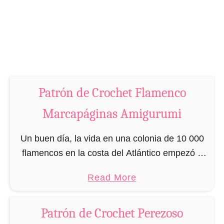
a
e
r
t
c
G
a
a
p
l
á
l
g
Patrón de Crochet Flamenco
i
i
n
Marcapáginas Amigurumi
n
a
a
M
Un buen día, la vida en una colonia de 10 000
s
a
flamencos en la costa del Atlántico empezó a
A
r
ser demasiado para Franny la Flamenca.
m
a
Read More
c
Aunque le encantaba estar rodeado …
i
b
a
g
o
p
Patrón de Crochet Perezoso
u
u