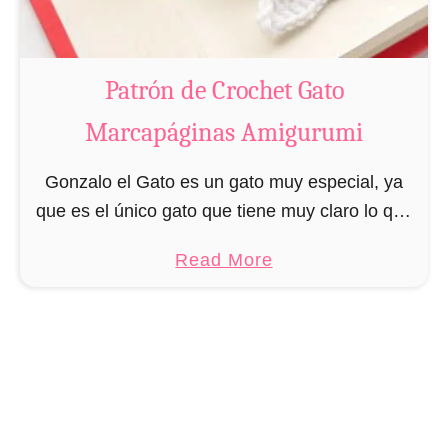
r
o
c
Patrón de Crochet Gato
h
Marcapáginas Amigurumi
e
t
Gonzalo el Gato es un gato muy especial, ya
L
que es el único gato que tiene muy claro lo que
a
quiere: ovillos de lana. Mientras Gonzalo pueda
n
a
Read More
jugar con su …
g
b
o
o
s
u
t
t
a
P
M
a