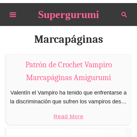
S
Supergurumi
S
k
e
i
a
p
r
Marcapáginas
t
c
o
h
C
Patrón de Crochet Vampiro
o
Marcapáginas Amigurumi
n
t
Valentín el Vampiro ha tenido que enfrentarse a
e
la discriminación que sufren los vampiros desde
n
que se publicó la novela Drácula de Bram
t
a
Read More
Stoker, en 1897. Claro está que Valentín …
b
o