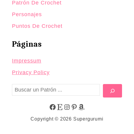
Patrón De Crochet
Personajes
Puntos De Crochet
Páginas
Impressum
Privacy Policy
B
u
s
F
E
I
P
A
c
Copyright © 2026 Supergurumi
a
A
T
N
I
M
r