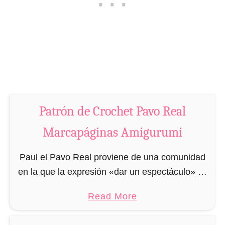
M
h
a
e
r
t
c
H
a
o
p
j
á
a
g
Patrón de Crochet Pavo Real
M
i
a
Marcapáginas Amigurumi
n
r
a
c
Paul el Pavo Real proviene de una comunidad
s
a
en la que la expresión «dar un espectáculo» se
A
p
seguía al pie de la letra todos los días. Sin
m
a
Read More
á
embargo, a Paul …
i
b
g