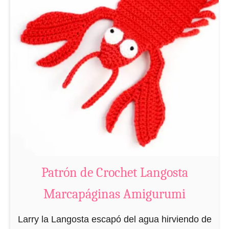
a
r
c
a
p
á
g
i
n
a
s
Patrón de Crochet Langosta
A
m
Marcapáginas Amigurumi
i
g
Larry la Langosta escapó del agua hirviendo de