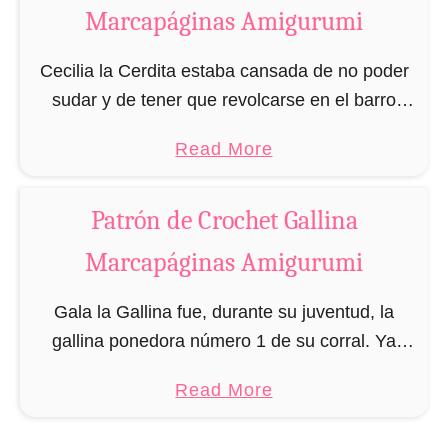
p
a
Marcapáginas Amigurumi
á
r
g
c
Cecilia la Cerdita estaba cansada de no poder
i
a
sudar y de tener que revolcarse en el barro
n
p
cada verano para no pasar calor mientras leía
a
a
Read More
á
sus libros preferidos. Por eso, …
s
b
g
A
o
i
Patrón de Crochet Gallina
m
u
n
Marcapáginas Amigurumi
i
t
a
g
P
s
Gala la Gallina fue, durante su juventud, la
u
a
A
gallina ponedora número 1 de su corral. Ya
r
t
m
fueran huevos de Pascua para pintar, o huevos
u
r
i
a
Read More
fritos, revueltos o hervidos, Gala siempre …
m
ó
g
b
i
n
u
o