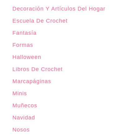
i
Decoración Y Artículos Del Hogar
g
Escuela De Crochet
u
Fantasía
r
u
Formas
m
Halloween
i
Libros De Crochet
Marcapáginas
Minis
Muñecos
Navidad
Nosos