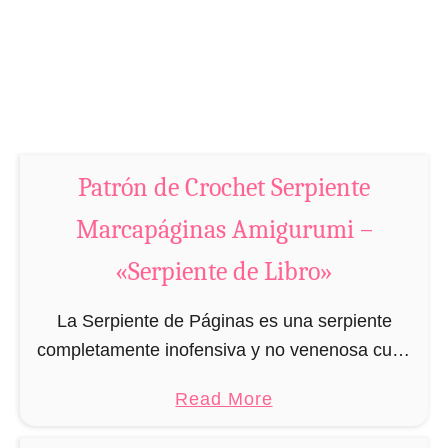
e
o
c
t
»
a
R
p
a
á
n
g
a
i
Patrón de Crochet Serpiente
M
n
a
Marcapáginas Amigurumi –
a
r
s
«Serpiente de Libro»
c
A
a
m
La Serpiente de Páginas es una serpiente
p
i
completamente inofensiva y no venenosa cuyo
á
g
principal interés es pasarse el día en la
g
a
Read More
u
biblioteca leyendo libros. Además, la serpiente
i
b
r
de páginas siempre …