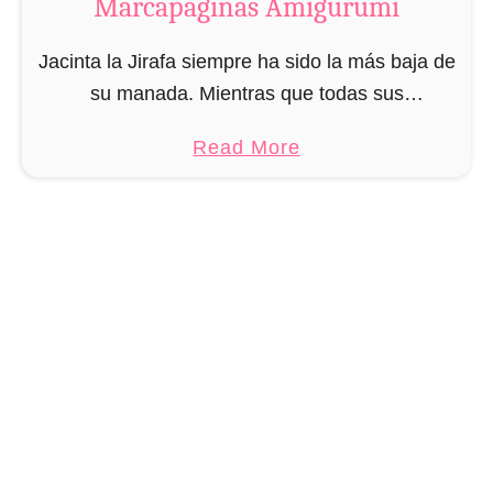
Marcapáginas Amigurumi
e
t
Jacinta la Jirafa siempre ha sido la más baja de
L
su manada. Mientras que todas sus
e
compañeras miden de 4 a 6 metros, Jacinta, ya
ó
a
Read More
de adulta, solo mide 32 …
n
b
M
o
a
u
r
t
c
P
a
a
p
t
á
r
g
ó
i
n
n