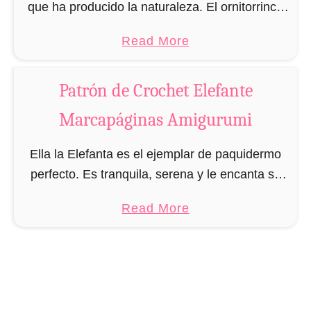
u
que ha producido la naturaleza. El ornitorrinco
r
reúne todas las características fascinantes del
a
Read More
u
resto de los animales en un solo animal. ¿Te
b
m
gustan …
o
i
Patrón de Crochet Elefante
u
Marcapáginas Amigurumi
t
P
Ella la Elefanta es el ejemplar de paquidermo
a
perfecto. Es tranquila, serena y le encanta su
t
estilo de vida relajado. Sin embargo, ha
r
a
Read More
encontrado una actividad con la que puede …
ó
b
n
o
d
u
e
t
C
P