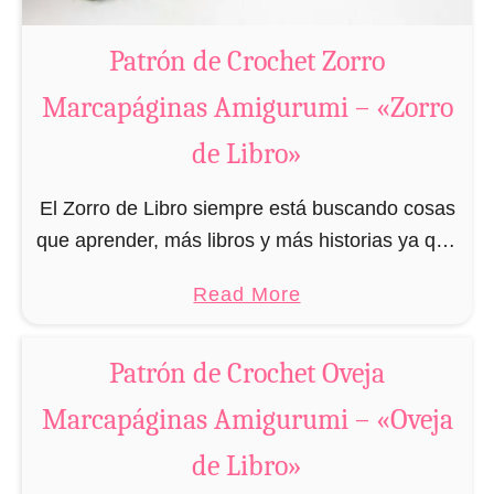
m
n
i
Patrón de Crochet Zorro
a
g
s
Marcapáginas Amigurumi – «Zorro
u
A
de Libro»
r
m
u
i
El Zorro de Libro siempre está buscando cosas
m
g
que aprender, más libros y más historias ya que
i
u
al fin y al cabo solo quiere hacerle justicia a la
r
a
Read More
expresión «¡Es …
u
b
m
o
Patrón de Crochet Oveja
i
u
Marcapáginas Amigurumi – «Oveja
t
P
de Libro»
a