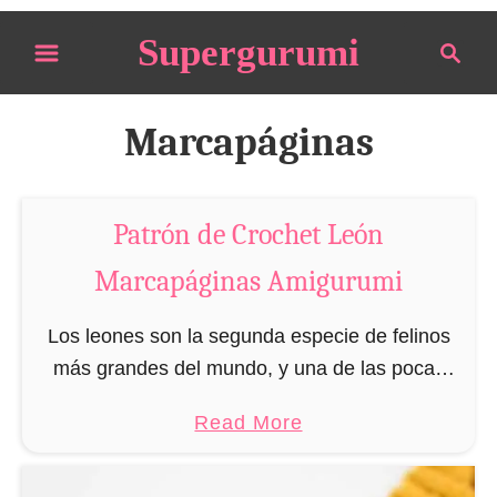
S
Supergurumi
S
k
e
i
a
p
r
Marcapáginas
t
c
o
h
C
Patrón de Crochet León
o
Marcapáginas Amigurumi
n
t
Los leones son la segunda especie de felinos
e
más grandes del mundo, y una de las pocas
n
que vive en manada. Aunque a los leones les
t
a
Read More
agrada la presencia de …
b
o