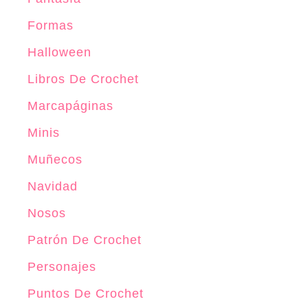
o
a
i
d
Formas
r
b
e
t
r
Halloween
L
i
o
Libros De Crochet
i
j
»
b
Marcapáginas
a
r
M
Minis
o
a
Muñecos
»
r
Navidad
c
a
Nosos
p
Patrón De Crochet
á
Personajes
g
i
Puntos De Crochet
n