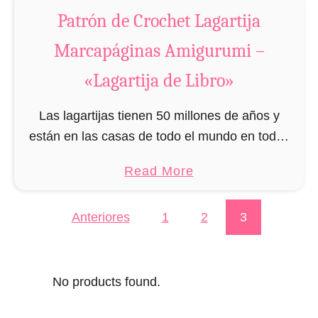
e
a
Patrón de Crochet Lagartija
j
p
o
Marcapáginas Amigurumi –
á
M
g
«Lagartija de Libro»
a
i
r
n
Las lagartijas tienen 50 millones de años y
c
a
están en las casas de todo el mundo en todos
a
s
los colores, formas y tamaños. Las lagartijas no
p
a
Read More
A
solamente son curiosas sino …
á
b
m
g
o
i
Anteriores
1
2
3
Paginación de entradas
i
u
g
n
t
u
a
P
r
No products found.
s
a
u
A
t
m