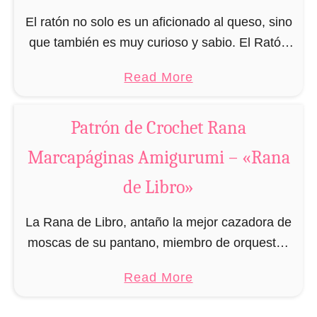
c
m
El ratón no solo es un aficionado al queso, sino
a
i
que también es muy curioso y sabio. El Ratón
p
g
de Libro se parece a su prima mayor, la rata de
á
a
Read More
u
…
g
b
r
i
o
u
Patrón de Crochet Rana
n
u
m
Marcapáginas Amigurumi – «Rana
a
t
i
s
P
–
de Libro»
A
a
«
m
t
La Rana de Libro, antaño la mejor cazadora de
Z
i
r
moscas de su pantano, miembro de orquestas
o
g
ó
nocturnas y aficionada a la lectura.
r
a
Read More
u
n
Lamentablemente, leer también fue su
r
b
r
d
perdición, ya que …
o