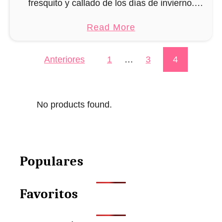
u
fresquito y callado de los días de invierno.
r
Hacer un muñeco de nieve siempre es
a
Read More
u
divertido, tanto para mayores como para
b
m
pequeños. Pero …
o
Anteriores
1
…
3
4
Paginación de entradas
i
u
t
P
No products found.
a
t
r
ó
Populares
n
d
Favoritos
e
C