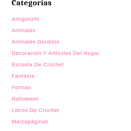
Categorías
r
o
Amigurumi
c
h
Animales
e
Animales Gorditos
t
Decoración Y Artículos Del Hogar
M
u
Escuela De Crochet
ñ
Fantasía
e
Formas
c
o
Halloween
d
Libros De Crochet
e
Marcapáginas
N
i