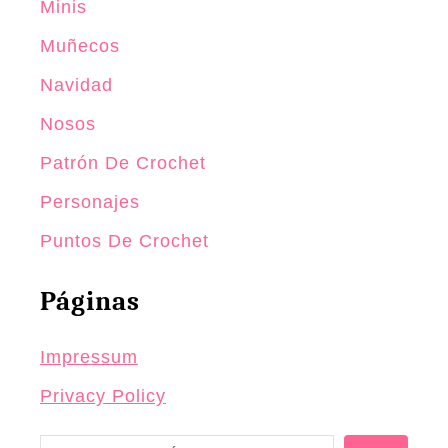
Minis
e
Muñecos
v
Navidad
e
A
Nosos
m
Patrón De Crochet
i
Personajes
g
u
Puntos De Crochet
r
u
Páginas
m
i
Impressum
Privacy Policy