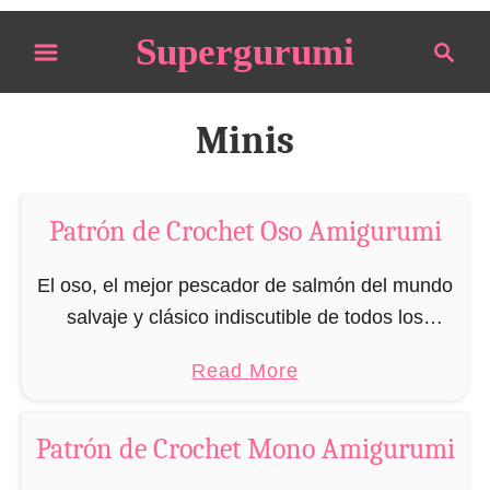
S
Supergurumi
S
k
e
i
a
p
r
Minis
t
c
o
h
C
Patrón de Crochet Oso Amigurumi
o
n
El oso, el mejor pescador de salmón del mundo
t
salvaje y clásico indiscutible de todos los
e
peluches. Sea cual sea su tamaño, los osos de
a
Read More
n
peluche siempre gozan de gran …
b
t
o
Patrón de Crochet Mono Amigurumi
u