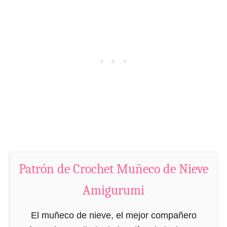
C
O
r
s
o
o
c
A
h
m
e
i
t
g
M
u
o
r
n
u
o
m
Patrón de Crochet Muñeco de Nieve
A
i
m
Amigurumi
i
g
El muñeco de nieve, el mejor compañero