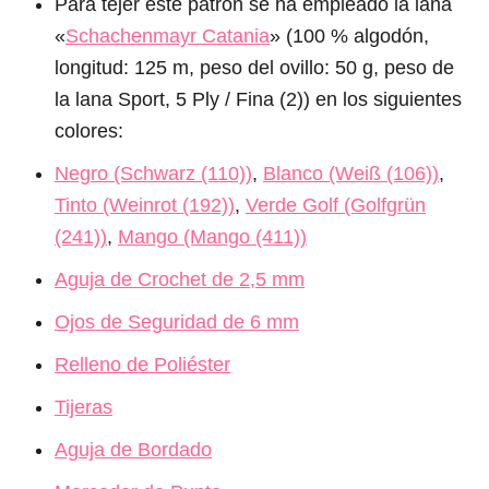
Para tejer este patrón se ha empleado la lana
«
Schachenmayr Catania
» (100 % algodón,
longitud: 125 m, peso del ovillo: 50 g, peso de
la lana Sport, 5 Ply / Fina (2)) en los siguientes
colores:
Negro (Schwarz (110))
,
Blanco (Weiß (106))
,
Tinto (Weinrot (192))
,
Verde Golf (Golfgrün
(241))
,
Mango (Mango (411))
Aguja de Crochet de 2,5 mm
Ojos de Seguridad de 6 mm
Relleno de Poliéster
Tijeras
Aguja de Bordado