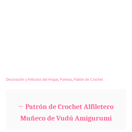
C
Decoración y Artículos del Hogar
,
Formas
,
Patrón de Crochet
a
Navegación de entradas
t
e
g
Patrón de Crochet Alfiletero
o
r
Muñeco de Vudú Amigurumi
i
e
s