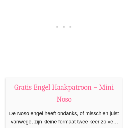
n
s
n
t
e
e
t
l
j
f
e
j
H
e
a
H
a
a
k
a
p
Gratis Engel Haakpatroon – Mini
k
a
p
Noso
t
a
r
t
De Noso engel heeft ondanks, of misschien juist
o
r
vanwege, zijn kleine formaat twee keer zo veel
o