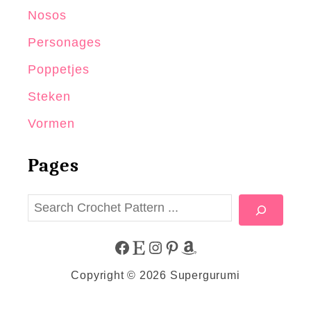
Nosos
Personages
Poppetjes
Steken
Vormen
Pages
Z
o
e
F
E
I
P
A
k
Copyright © 2026 Supergurumi
e
A
T
N
I
M
n