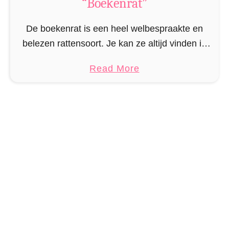
“Boekenrat”
i
n
De boekenrat is een heel welbespraakte en
H
belezen rattensoort. Je kan ze altijd vinden in
a
bibliotheken en boekenwinkels en op
k
a
Read More
privéboekenplanken. Vaak zijn ze zo verdiept in
e
b
een boek dat …
n
o
–
u
K
t
n
R
u
a
f
t
f
B
e
o
l
e
H