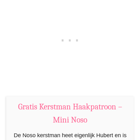
n
i
–
B
K
e
n
v
u
e
f
r
f
H
e
a
l
k
H
e
a
n
a
Gratis Kerstman Haakpatroon –
–
k
K
Mini Noso
p
n
a
u
De Noso kerstman heet eigenlijk Hubert en is