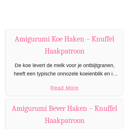
a
e
r
n
H
–
a
K
k
Amigurumi Koe Haken – Knuffel
n
e
u
Haakpatroon
n
f
–
f
De koe levert de melk voor je ontbijtgranen,
K
e
heeft een typische onnozele koeienblik en is
n
l
heilig in India! Als bedankje voor alle manieren
u
a
Read More
H
waarop wij al eeuwenlang van deze veesoort …
f
b
a
f
o
a
Amigurumi Bever Haken – Knuffel
e
u
k
Haakpatroon
l
t
p