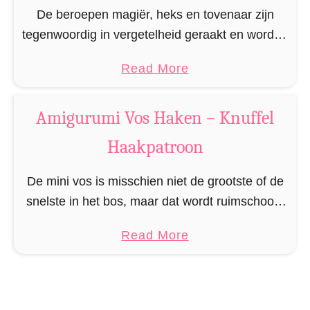
B
De beroepen magiër, heks en tovenaar zijn
o
tegenwoordig in vergetelheid geraakt en worden
e
niet meer zo gewaardeerd, ondanks vele
a
Read More
k
beroemde voorbeelden als Perkamentus,
b
e
Gandalf, en Merlijn. En ondanks de unieke …
o
n
Amigurumi Vos Haken – Knuffel
u
r
Haakpatroon
t
a
A
t
De mini vos is misschien niet de grootste of de
m
”
snelste in het bos, maar dat wordt ruimschoots
i
gecompenseerd door haar formaat, waardoor
g
a
Read More
prooien haar niet zien als ze op …
u
b
r
o
u
u
m