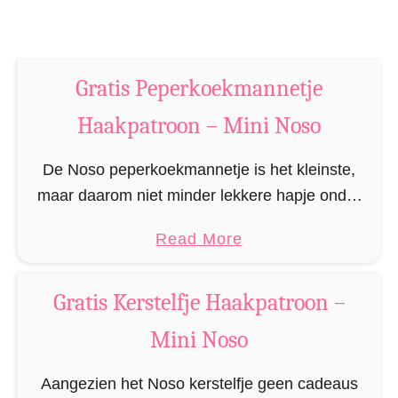
n
k
–
p
M
a
i
Gratis Peperkoekmannetje
t
n
r
Haakpatroon – Mini Noso
i
o
N
o
De Noso peperkoekmannetje is het kleinste,
o
n
maar daarom niet minder lekkere hapje onder
s
–
alle eetbare peperkoekpersonen. De Noso’s
o
a
Read More
M
(‘no sew’, oftewel ‘zonder naaien’) zijn
b
i
amigurumi die in één keer worden …
o
n
Gratis Kerstelfje Haakpatroon –
u
i
Mini Noso
t
N
G
o
Aangezien het Noso kerstelfje geen cadeaus
r