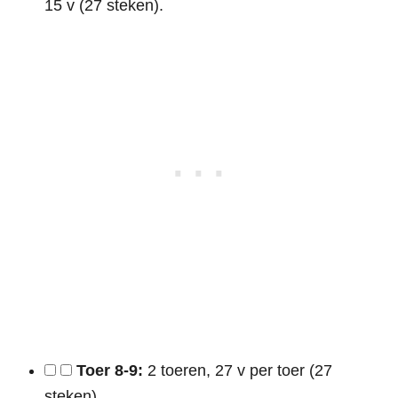
15 v (27 steken).
Toer 8-9:
2 toeren, 27 v per toer (27
steken).