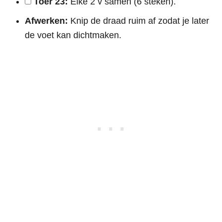
Toer 23:
Elke 2 v samen (6 steken).
Afwerken:
Knip de draad ruim af zodat je later
de voet kan dichtmaken.