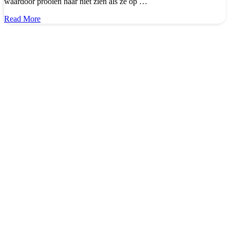
waardoor prooien haar niet zien als ze op …
about
Read More
Amigurumi
Vos
Haken
–
Knuffel
Haakpatroon