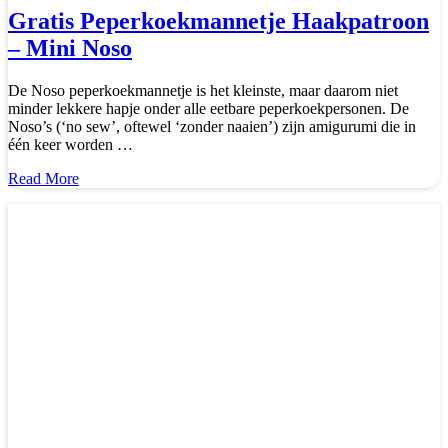
Gratis Peperkoekmannetje Haakpatroon
– Mini Noso
De Noso peperkoekmannetje is het kleinste, maar daarom niet
minder lekkere hapje onder alle eetbare peperkoekpersonen. De
Noso’s (‘no sew’, oftewel ‘zonder naaien’) zijn amigurumi die in
één keer worden …
about
Read More
Gratis
Peperkoekmannetje
Haakpatroon
–
Mini
Noso