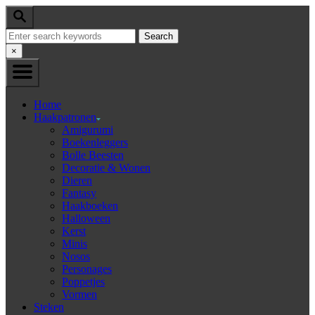
Skip
Search
to
Search
Content
for:
Close
×
Search
Home
Haakpatronen
Amigurumi
Boekenleggers
Bolle Beesten
Decoratie & Wonen
Dieren
Fantasy
Haakboeken
Halloween
Kerst
Minis
Nosos
Personages
Poppetjes
Vormen
Steken