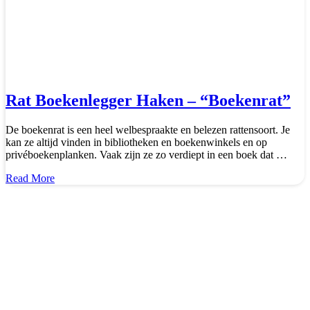
Rat Boekenlegger Haken – “Boekenrat”
De boekenrat is een heel welbespraakte en belezen rattensoort. Je
kan ze altijd vinden in bibliotheken en boekenwinkels en op
privéboekenplanken. Vaak zijn ze zo verdiept in een boek dat …
about
Read More
Rat
Boekenlegger
Haken
–
“Boekenrat”