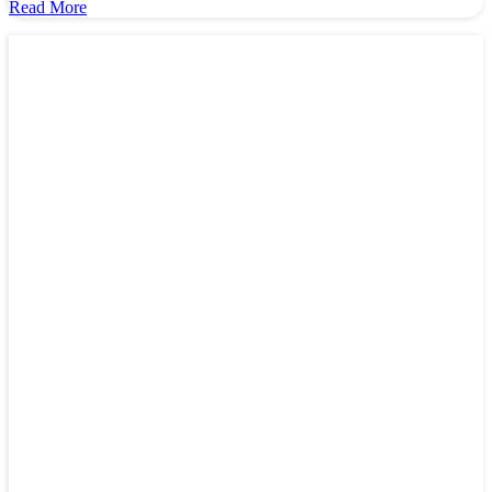
about
Read More
Amigurumi
Magiër
en
Tovenaar
Haken
–
Knuffel
Haakpatroon