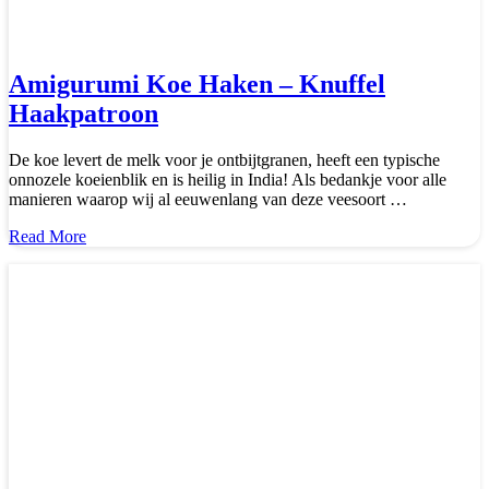
Amigurumi Koe Haken – Knuffel
Haakpatroon
De koe levert de melk voor je ontbijtgranen, heeft een typische
onnozele koeienblik en is heilig in India! Als bedankje voor alle
manieren waarop wij al eeuwenlang van deze veesoort …
about
Read More
Amigurumi
Koe
Haken
–
Knuffel
Haakpatroon