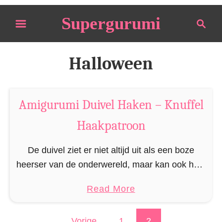
S
Supergurumi
S
k
e
i
a
p
r
Halloween
t
c
o
h
C
Amigurumi Duivel Haken – Knuffel
o
Haakpatroon
n
t
De duivel ziet er niet altijd uit als een boze
e
heerser van de onderwereld, maar kan ook heel
n
schattig, knuffelig en klein zijn, zoals deze
t
a
Read More
gehaakte mini duivel. Deze knuffel …
b
o
Vorige
1
2