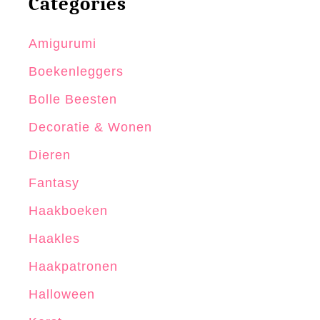
Categories
a
a
Amigurumi
k
Boekenleggers
p
a
Bolle Beesten
t
Decoratie & Wonen
r
Dieren
o
o
Fantasy
n
Haakboeken
Haakles
Haakpatronen
Halloween