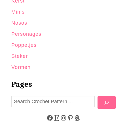
Kerst
Minis
Nosos
Personages
Poppetjes
Steken
Vormen
Pages
Z
o
e
F
E
I
P
A
k