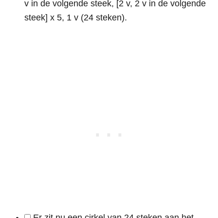
v in de volgende steek, [2 v, 2 v in de volgende
steek] x 5, 1 v (24 steken).
Er zit nu een cirkel van 24 steken aan het