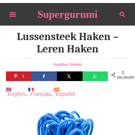
S
Supergurumi
S
k
e
i
a
p
Lussensteek Haken –
r
t
c
Leren Haken
o
h
C
C
Haakles
,
Steken
o
a
1
n
1
t
DELINGEN
e
t
g
English
Français
Español
e
o
n
r
i
t
e
s