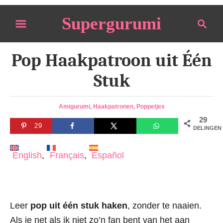
S
Supergurumi
S
k
e
i
a
p
Pop Haakpatroon uit Één
r
t
c
Stuk
o
h
C
C
Amigurumi
,
Haakpatronen
,
Poppetjes
o
a
29
n
29
t
DELINGEN
e
t
g
English
Français
Español
e
o
n
r
i
t
e
s
Leer
pop uit één stuk haken
, zonder te naaien.
Als je net als ik niet zo’n fan bent van het aan