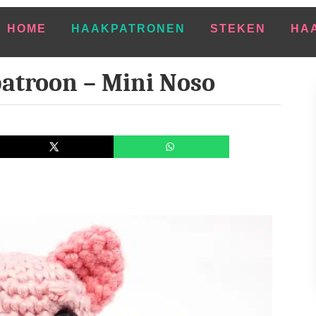
HOME
HAAKPATRONEN
STEKEN
HA
atroon – Mini Noso