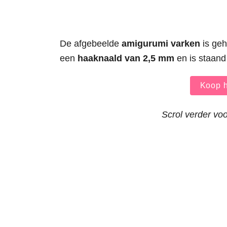
De afgebeelde
amigurumi varken
is geh
een
haaknaald van 2,5 mm
en is staan
Koop h
Scrol verder voo