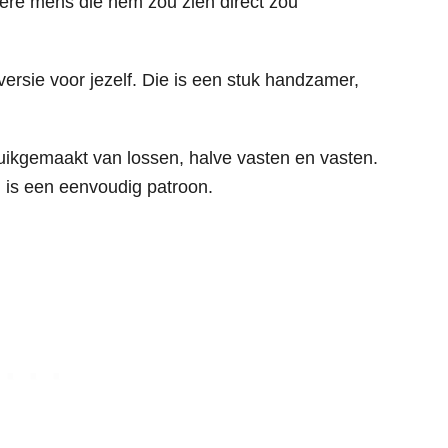
edere mens die hem zou zien direct zou
 versie voor jezelf. Die is een stuk handzamer,
ikgemaakt van lossen, halve vasten en vasten.
en is een eenvoudig patroon.