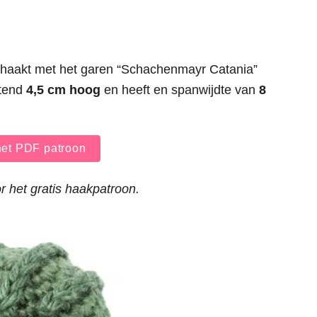
ehaakt met het garen “Schachenmayr Catania”
ttend
4,5 cm hoog
en heeft en spanwijdte van
8
et PDF patroon
r het gratis haakpatroon.