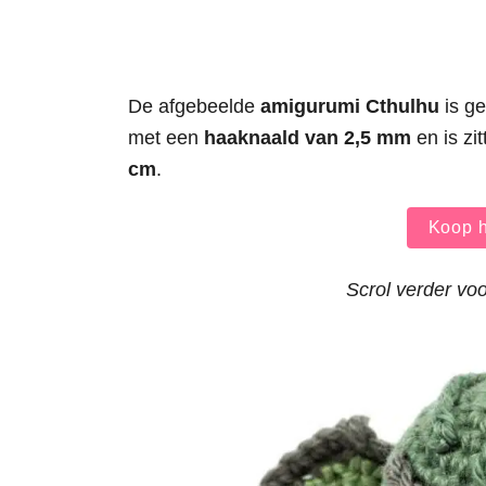
De afgebeelde
amigurumi Cthulhu
is g
met een
haaknaald van 2,5 mm
en is zi
cm
.
Koop h
Scrol verder voo