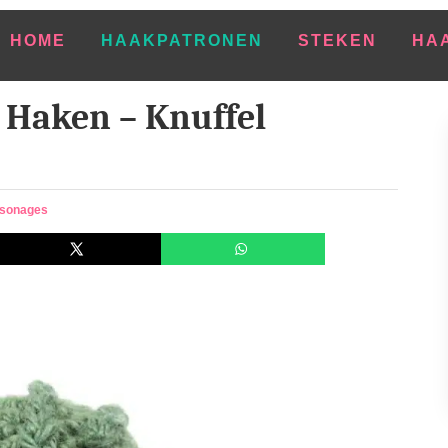
HOME
HAAKPATRONEN
STEKEN
HA
Haken – Knuffel
sonages