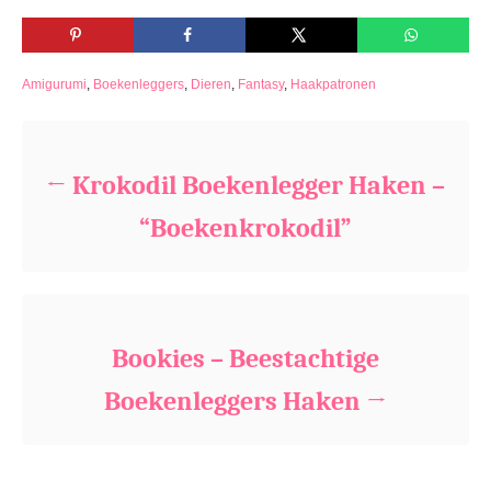
C
Amigurumi
,
Boekenleggers
,
Dieren
,
Fantasy
,
Haakpatronen
a
Bericht navigatie
t
e
g
Krokodil Boekenlegger Haken –
o
r
“Boekenkrokodil”
i
e
s
Bookies – Beestachtige
Boekenleggers Haken