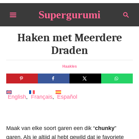
S
Supergurumi
S
k
e
i
a
p
Haken met Meerdere
r
t
c
Draden
o
h
C
C
Haakles
o
a
n
t
e
t
g
English
Français
Español
e
o
n
r
i
t
e
s
Maak van elke soort garen een dik “
chunky
”
garen. Als je altijd al hebt gewild dat je favoriete