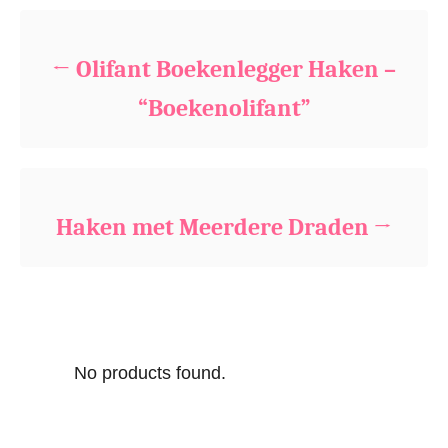
Bericht navigatie
t
e
g
Olifant Boekenlegger Haken –
o
r
“Boekenolifant”
i
e
s
Haken met Meerdere Draden
No products found.