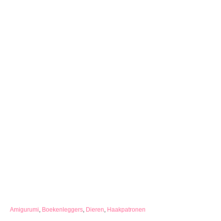
C
Amigurumi
,
Boekenleggers
,
Dieren
,
Haakpatronen
a