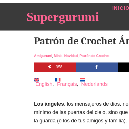
S
INICI
Supergurumi
k
i
p
Patrón de Crochet 
t
o
C
C
Amigurumi
,
Minis
,
Navidad
,
Patrón de Crochet
a
o
358
t
n
e
g
t
English
Français
Nederlands
o
e
r
n
i
Los ángeles
, los mensajeros de dios, no
e
t
s
mínimo de las puertas del cielo, sino q
la guarda (o los de tus amigos y familia).